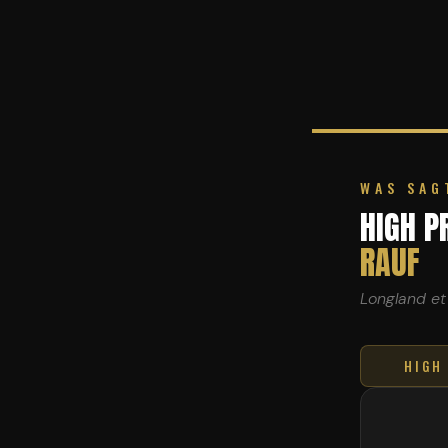
WAS SAG
HIGH P
RAUF
Longland et 
HIGH