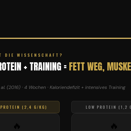
T DIE WISSENSCHAFT?
ROTEIN + TRAINING =
FETT WEG, MUSK
al. (2016) · 4 Wochen · Kaloriendefizit + intensives Training
 PROTEIN (2,4 G/KG)
LOW PROTEIN (1,2 
🔥
🔥