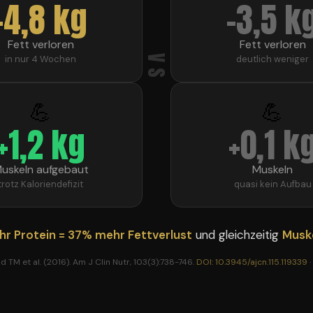
-4,8 kg
-3,5 k
Fett verloren
Fett verloren
VS
in nur 4 Wochen
deutlich weniger
💪
💪
+1,2 kg
+0,1 k
uskeln aufgebaut
Muskeln
trotz Kaloriendefizit
quasi kein Aufbau
hr Protein = 37% mehr Fettverlust
und gleichzeitig
Musk
d TM et al. (2016). Am J Clin Nutr, 103(3):738-746.
DOI: 10.3945/ajcn.115.119339
·