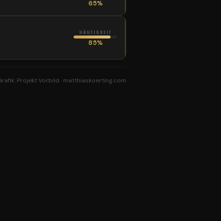
Stunde mehr Schlaf reduziert
65%
Heißhunger am nächsten Tag.
LÖSUNG
Zähne putzen
direkt nach dem
HÄUFIGKEIT
Abendessen. Signal: „Küche
85%
geschlossen" unterbricht den
Autopilot.
rafik: Projekt Vorbild · matthiaskoerting.com