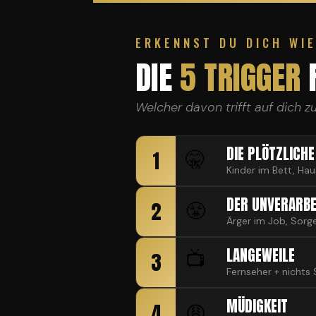
ERKENNST DU DICH WI
DIE
5 TRIGGER
F
Welcher davon trifft auf dich zu
DIE PLÖTZLICHE
1
🤫
Kinder im Bett, Hau
DER UNVERARBE
2
😤
Ärger im Job, Sorg
LANGEWEILE
3
📺
Fernseher + nichts 
MÜDIGKEIT
4
😩