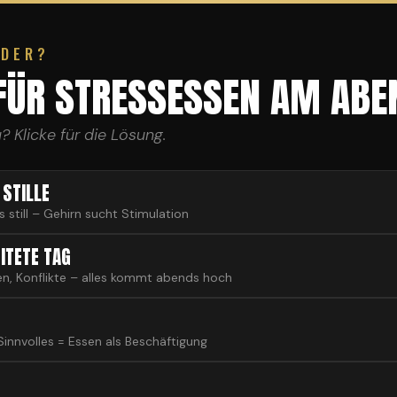
EDER?
ÜR STRESSESSEN AM ABE
? Klicke für die Lösung.
 STILLE
s still – Gehirn sucht Stimulation
ITETE TAG
en, Konflikte – alles kommt abends hoch
Sinnvolles = Essen als Beschäftigung