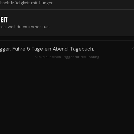
hselt Müdigkeit mit Hunger
EIT
 es, weil du es immer tust
gger. Führe 5 Tage ein Abend-Tagebuch.
G
Klicke auf einen Trigger für die Lösung